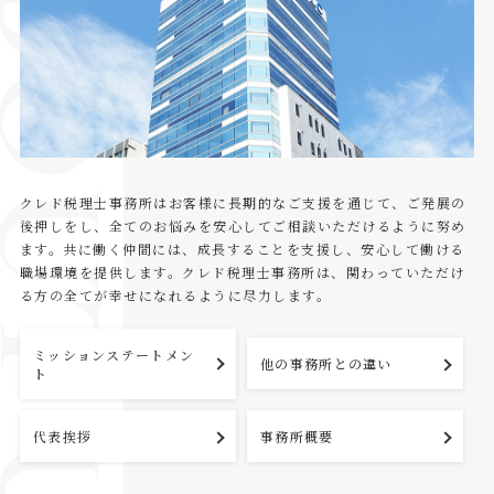
BOUT US
クレド税理士事務所はお客様に長期的なご支援を通じて、ご発展の
後押しをし、全てのお悩みを安心してご相談いただけるように努め
ます。共に働く仲間には、成長することを支援し、安心して働ける
職場環境を提供します。クレド税理士事務所は、関わっていただけ
る方の全てが幸せになれるように尽力します。
ミッションステートメン
他の事務所との違い
ト
代表挨拶
事務所概要