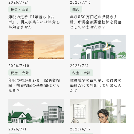
2026/7/21
2026/7/16
税金・会計
雑談
節税の定番「4年落ち中古
年収850万円超の共働き夫
車」、個人事業主には半分し
婦、所得金額調整控除を見落
か効きません
としていませんか？
2026/7/10
2026/7/4
税金・会計
税金・会計
年収の壁が変わる 配偶者控
役員社宅の㎡判定、契約書の
除・扶養控除の基準額はどう
面積だけで判断していません
なる？
か？
2026/7/1
2026/6/17