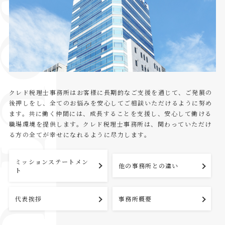
BOUT US
クレド税理士事務所はお客様に長期的なご支援を通じて、ご発展の
後押しをし、全てのお悩みを安心してご相談いただけるように努め
ます。共に働く仲間には、成長することを支援し、安心して働ける
職場環境を提供します。クレド税理士事務所は、関わっていただけ
る方の全てが幸せになれるように尽力します。
ミッションステートメン
他の事務所との違い
ト
代表挨拶
事務所概要