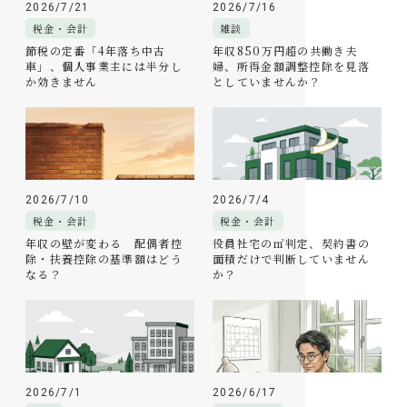
2026/7/21
2026/7/16
税金・会計
雑談
節税の定番「4年落ち中古
年収850万円超の共働き夫
車」、個人事業主には半分し
婦、所得金額調整控除を見落
か効きません
としていませんか？
2026/7/10
2026/7/4
税金・会計
税金・会計
年収の壁が変わる 配偶者控
役員社宅の㎡判定、契約書の
除・扶養控除の基準額はどう
面積だけで判断していません
なる？
か？
2026/7/1
2026/6/17