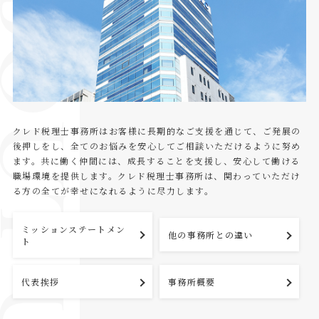
BOUT US
クレド税理士事務所はお客様に長期的なご支援を通じて、ご発展の
後押しをし、全てのお悩みを安心してご相談いただけるように努め
ます。共に働く仲間には、成長することを支援し、安心して働ける
職場環境を提供します。クレド税理士事務所は、関わっていただけ
る方の全てが幸せになれるように尽力します。
ミッションステートメン
他の事務所との違い
ト
代表挨拶
事務所概要