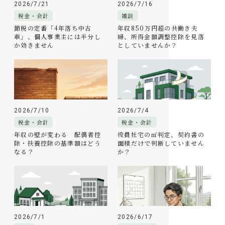
2026/7/21
2026/7/16
税金・会計
雑談
節税の定番「4年落ち中古
年収850万円超の共働き夫
車」、個人事業主には半分し
婦、所得金額調整控除を見落
か効きません
としていませんか？
2026/7/10
2026/7/4
税金・会計
税金・会計
年収の壁が変わる 配偶者控
役員社宅の㎡判定、契約書の
除・扶養控除の基準額はどう
面積だけで判断していません
なる？
か？
2026/7/1
2026/6/17