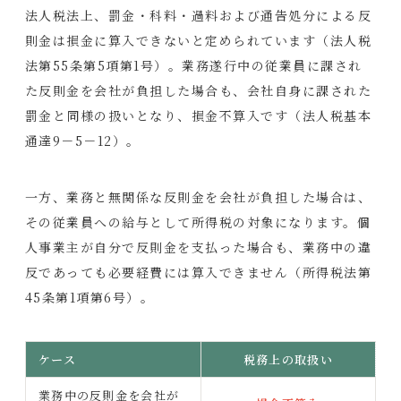
法人税法上、罰金・科料・過料および通告処分による反
則金は損金に算入できないと定められています（法人税
法第55条第5項第1号）。業務遂行中の従業員に課され
た反則金を会社が負担した場合も、会社自身に課された
罰金と同様の扱いとなり、損金不算入です（法人税基本
通達9－5－12）。
一方、業務と無関係な反則金を会社が負担した場合は、
その従業員への給与として所得税の対象になります。個
人事業主が自分で反則金を支払った場合も、業務中の違
反であっても必要経費には算入できません（所得税法第
45条第1項第6号）。
ケース
税務上の取扱い
業務中の反則金を会社が